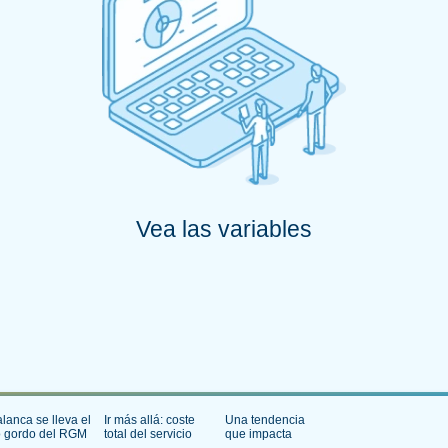
Vea las variables
lanca se lleva el
Ir más allá: coste
Una tendencia
o gordo del RGM
total del servicio
que impacta