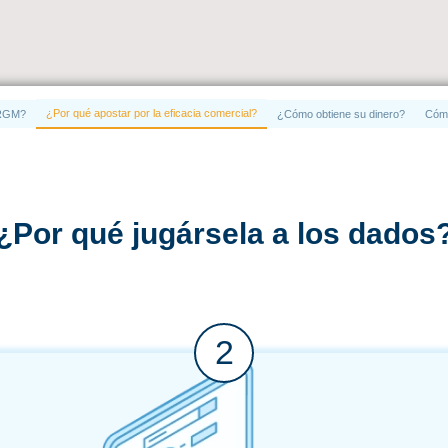
¿Por qué apostar por la eficacia comercial?
l RGM?
¿Cómo obtiene su dinero?
Cómo
¿Por qué jugársela a los dados
2