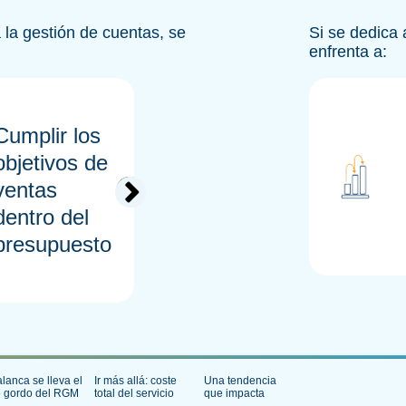
 la gestión de cuentas, se
Si se dedica 
enfrenta a:
Cumplir los
Ejecutar la
Precisión
objetivos de
planificación
de las
ventas
de
previsiones
dentro del
promociones
de volumen
presupuesto
 puede obtener el control de las promociones comer
lanca se lleva el
Ir más allá: coste
Una tendencia
o gordo del RGM
total del servicio
que impacta