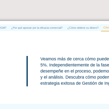
Cómo
l RGM?
¿Por qué apostar por la eficacia comercial?
¿Cómo obtiene su dinero?
Veamos más de cerca cómo puede 
5%. Independientemente de la fase
desempeñe en el proceso, podemos a
y el análisis. Descubra cómo podem
estrategia exitosa de Gestión de I